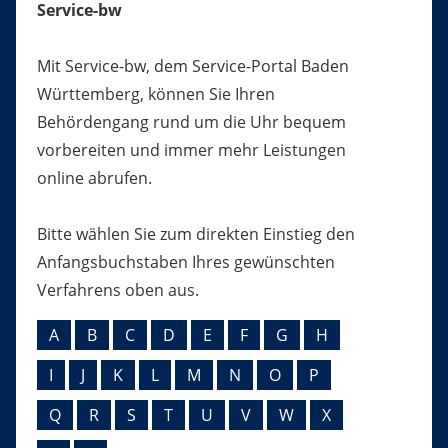
Service-bw
Mit Service-bw, dem Service-Portal Baden
Württemberg, können Sie Ihren
Behördengang rund um die Uhr bequem
vorbereiten und immer mehr Leistungen
online abrufen.
Bitte wählen Sie zum direkten Einstieg den
Anfangsbuchstaben Ihres gewünschten
Verfahrens oben aus.
A
B
C
D
E
F
G
H
I
J
K
L
M
N
O
P
Q
R
S
T
U
V
W
X