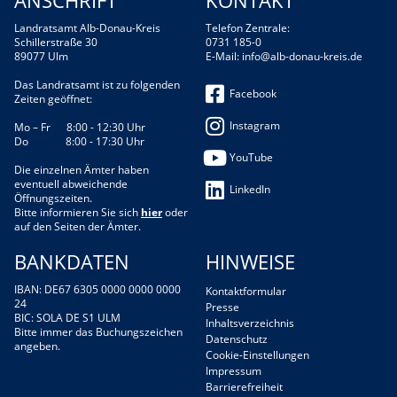
ANSCHRIFT
KONTAKT
Landratsamt Alb-Donau-Kreis
Telefon Zentrale:
Schillerstraße 30
0731 185-0
89077 Ulm
E-Mail:
info@alb-donau-kreis.de
Das Landratsamt ist zu folgenden
Facebook
Zeiten geöffnet:
Instagram
Mo – Fr 8:00 - 12:30 Uhr
Do 8:00 - 17:30 Uhr
YouTube
Die einzelnen Ämter haben
eventuell abweichende
LinkedIn
Öffnungszeiten.
Bitte informieren Sie sich
hier
oder
auf den Seiten der Ämter.
BANKDATEN
HINWEISE
IBAN: DE67 6305 0000 0000 0000
Kontaktformular
24
Presse
BIC: SOLA DE S1 ULM
Inhaltsverzeichnis
Bitte immer das Buchungszeichen
Datenschutz
angeben.
Cookie-Einstellungen
Impressum
Barrierefreiheit