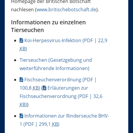
Homepage der Britischen Botschaft
nachlesen (
www.britischebotschaft.de
).
Informationen zu einzelnen
Tierseuchen
Koi-Herpesvirus-Infektion
(PDF | 22,9
KB
)
Tierseuchen (Gesetzgebung und
weiterführende Informationen)
Fischseuchenverordnung
(PDF |
100,8
KB
)
(
Erläuterungen zur
Fischseuchenverordnung
(PDF | 32,6
KB
)
)
Informationen zur Rinderseuche BHV-
1
(PDF | 299,1
KB
)