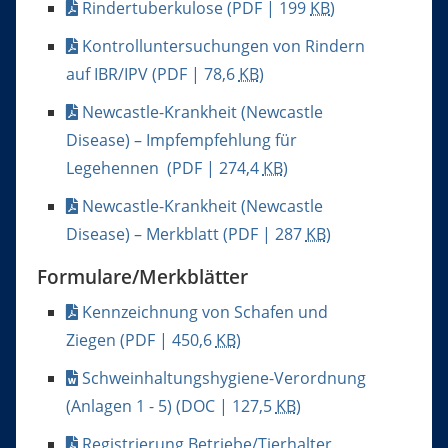
Rindertuberkulose
(PDF | 199
KB
)
Kontrolluntersuchungen von Rindern
auf IBR/IPV
(PDF | 78,6
KB
)
Newcastle-Krankheit (Newcastle
Disease) – Impfempfehlung für
Legehennen
(PDF | 274,4
KB
)
Newcastle-Krankheit (Newcastle
Disease) – Merkblatt
(PDF | 287
KB
)
Formulare/Merkblätter
Kennzeichnung von Schafen und
Ziegen
(PDF | 450,6
KB
)
Schweinhaltungshygiene-Verordnung
(Anlagen 1 - 5)
(DOC | 127,5
KB
)
Registrierung Betriebe/Tierhalter