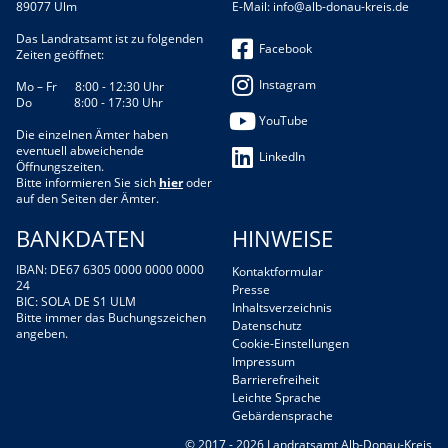
89077 Ulm
E-Mail:
info@alb-donau-kreis.de
Das Landratsamt ist zu folgenden
Facebook
Zeiten geöffnet:
Instagram
Mo – Fr 8:00 - 12:30 Uhr
Do 8:00 - 17:30 Uhr
YouTube
Die einzelnen Ämter haben
eventuell abweichende
LinkedIn
Öffnungszeiten.
Bitte informieren Sie sich
hier
oder
auf den Seiten der Ämter.
BANKDATEN
HINWEISE
IBAN: DE67 6305 0000 0000 0000
Kontaktformular
24
Presse
BIC: SOLA DE S1 ULM
Inhaltsverzeichnis
Bitte immer das Buchungszeichen
Datenschutz
angeben.
Cookie-Einstellungen
Impressum
Barrierefreiheit
Leichte Sprache
Gebärdensprache
© 2017 - 2026 Landratsamt Alb-Donau-Kreis