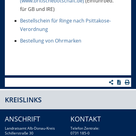
(www.britischebotschaft.de)
(Einfuhrbed.
für GB und IRE)
Bestellschein für Ringe nach Psittakose-
Verordnung
Bestellung von Ohrmarken
KREISLINKS
ANSCHRIFT
KONTAKT
Landratsamt Alb-Donau-Kreis
Telefon Zentrale:
Schillerstraße 30
0731 185-0