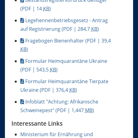
(PDF | 14
KB
)
Legehennenbetriebsgesetz - Antrag
auf Registrierung
(PDF | 284,7
KB
)
Fragebogen Bienenhalter
(PDF | 39,4
KB
)
Formular Heimquarantäne Ukraine
(PDF | 543,5
KB
)
Formular Heimquarantäne Tierpate
Ukraine
(PDF | 376,4
KB
)
Infoblatt "Achtung: Afrikanische
Schweinepest"
(PDF | 1,447
MB
)
Interessante Links
Ministerium für Ernährung und