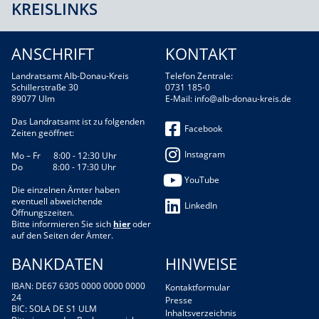
KREISLINKS
ANSCHRIFT
KONTAKT
Landratsamt Alb-Donau-Kreis
Telefon Zentrale:
Schillerstraße 30
0731 185-0
89077 Ulm
E-Mail:
info@alb-donau-kreis.de
Das Landratsamt ist zu folgenden
Facebook
Zeiten geöffnet:
Instagram
Mo – Fr 8:00 - 12:30 Uhr
Do 8:00 - 17:30 Uhr
YouTube
Die einzelnen Ämter haben
eventuell abweichende
LinkedIn
Öffnungszeiten.
Bitte informieren Sie sich
hier
oder
auf den Seiten der Ämter.
BANKDATEN
HINWEISE
IBAN: DE67 6305 0000 0000 0000
Kontaktformular
24
Presse
BIC: SOLA DE S1 ULM
Inhaltsverzeichnis