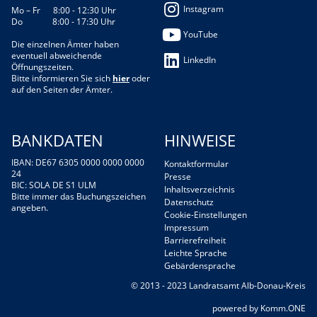
Instagram
Mo – Fr 8:00 - 12:30 Uhr
Do 8:00 - 17:30 Uhr
YouTube
Die einzelnen Ämter haben
eventuell abweichende
LinkedIn
Öffnungszeiten.
Bitte informieren Sie sich
hier
oder
auf den Seiten der Ämter.
BANKDATEN
HINWEISE
IBAN: DE67 6305 0000 0000 0000
Kontaktformular
24
Presse
BIC: SOLA DE S1 ULM
Inhaltsverzeichnis
Bitte immer das Buchungszeichen
Datenschutz
angeben.
Cookie-Einstellungen
Impressum
Barrierefreiheit
Leichte Sprache
Gebärdensprache
© 2013 - 2023 Landratsamt Alb-Donau-Kreis
p
owered by
Komm.ONE