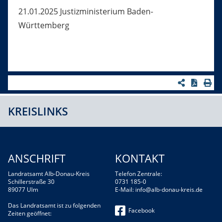
21.01.2025 Justizministerium Baden-
Württemberg
KREISLINKS
ANSCHRIFT
KONTAKT
Landratsamt Alb-Donau-Kreis
Telefon Zentrale:
Schillerstraße 30
0731 185-0
89077 Ulm
E-Mail:
info@alb-donau-kreis.de
Das Landratsamt ist zu folgenden
Facebook
Zeiten geöffnet: