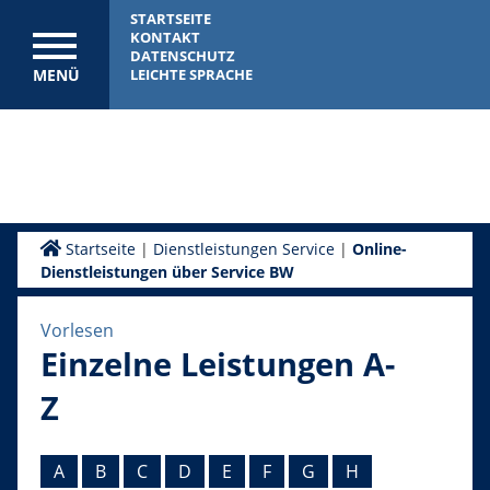
STARTSEITE
KONTAKT
DATENSCHUTZ
MENÜ
LEICHTE SPRACHE
Startseite
|
Dienstleistungen Service
|
Online-
Dienstleistungen über Service BW
Vorlesen
Einzelne Leistungen A-
Z
A
B
C
D
E
F
G
H