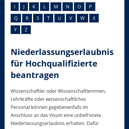
I
J
K
L
M
N
O
P
Q
R
S
T
U
V
W
X
Y
Z
Niederlassungserlaubnis
für Hochqualifizierte
beantragen
Wissenschaftler oder Wissenschaftlerinnen,
Lehrkräfte oder
wissenschaftliches
Personal können gegebenenfalls i
m
Anschluss an das Visum eine unbefristete
Niederlassungserlaubnis erhalten. Dafür