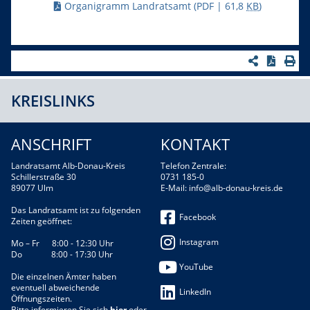
Organigramm Landratsamt
(PDF | 61,8
KB
)
KREISLINKS
ANSCHRIFT
KONTAKT
Landratsamt Alb-Donau-Kreis
Telefon Zentrale:
Schillerstraße 30
0731 185-0
89077 Ulm
E-Mail:
info@alb-donau-kreis.de
Das Landratsamt ist zu folgenden
Facebook
Zeiten geöffnet:
Instagram
Mo – Fr 8:00 - 12:30 Uhr
Do 8:00 - 17:30 Uhr
YouTube
Die einzelnen Ämter haben
eventuell abweichende
LinkedIn
Öffnungszeiten.
Bitte informieren Sie sich
hier
oder