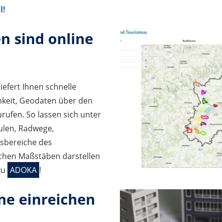
l!
 sind online
efert Ihnen schnelle
chkeit, Geodaten über den
rufen. So lassen sich unter
len, Radwege,
sbereiche des
ichen Maßstäben darstellen
zu
ADOKA
!
ne einreichen