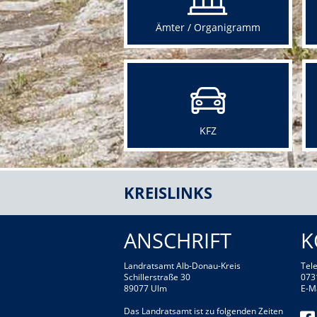
Ämter / Organigramm
KFZ
KREISLINKS
ANSCHRIFT
K
Landratsamt Alb-Donau-Kreis
Tele
Schillerstraße 30
073
89077 Ulm
E-M
Das Landratsamt ist zu folgenden Zeiten