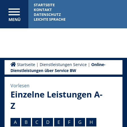
STARTSEITE
KONTAKT
DATENSCHUTZ
MENÜ
LEICHTE SPRACHE
Startseite
|
Dienstleistungen Service
|
Online-
Dienstleistungen über Service BW
Vorlesen
Einzelne Leistungen A-
Z
A
B
C
D
E
F
G
H