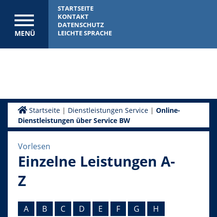
STARTSEITE
KONTAKT
DATENSCHUTZ
MENÜ
LEICHTE SPRACHE
Startseite
|
Dienstleistungen Service
|
Online-
Dienstleistungen über Service BW
Vorlesen
Einzelne Leistungen A-
Z
A
B
C
D
E
F
G
H