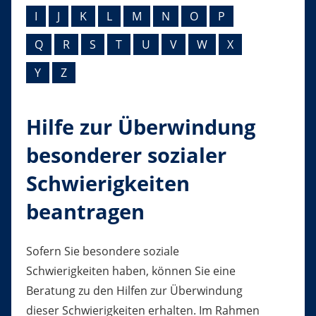
I
J
K
L
M
N
O
P
Q
R
S
T
U
V
W
X
Y
Z
Hilfe zur Überwindung
besonderer sozialer
Schwierigkeiten
beantragen
Sofern Sie besondere soziale
Schwierigkeiten haben, können Sie eine
Beratung zu den Hilfen zur Überwindung
dieser Schwierigkeiten erhalten. Im Rahmen