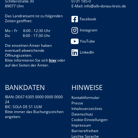
Schillerstraße 30
0731 185-0
89077 Ulm
E-Mail:
info@alb-donau-kreis.de
Das Landratsamt ist zu folgenden
Facebook
Zeiten geöffnet:
Instagram
Mo – Fr 8:00 - 12:30 Uhr
Do 8:00 - 17:30 Uhr
YouTube
Die einzelnen Ämter haben
eventuell abweichende
LinkedIn
Öffnungszeiten.
Bitte informieren Sie sich
hier
oder
auf den Seiten der Ämter.
BANKDATEN
HINWEISE
IBAN: DE67 6305 0000 0000 0000
Kontaktformular
24
Presse
BIC: SOLA DE S1 ULM
Inhaltsverzeichnis
Bitte immer das Buchungszeichen
Datenschutz
angeben.
Cookie-Einstellungen
Impressum
Barrierefreiheit
Leichte Sprache