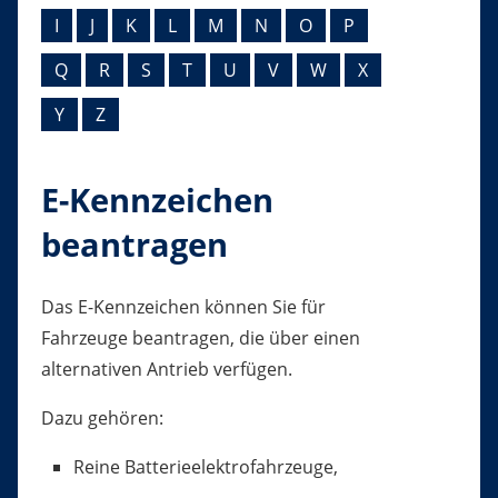
I
J
K
L
M
N
O
P
Q
R
S
T
U
V
W
X
Y
Z
E-Kennzeichen
beantragen
Das E-Kennzeichen können Sie für
Fahrzeuge beantragen, die über einen
alternativen Antrieb verfügen.
Dazu gehören:
Reine Batterieelektrofahrzeuge,