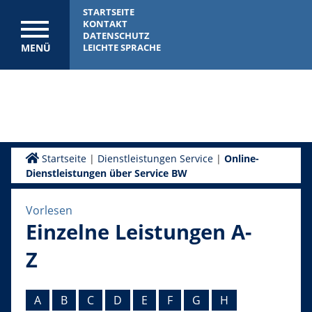
STARTSEITE
KONTAKT
DATENSCHUTZ
MENÜ
LEICHTE SPRACHE
Startseite
|
Dienstleistungen Service
|
Online-
Dienstleistungen über Service BW
Vorlesen
Einzelne Leistungen A-
Z
A
B
C
D
E
F
G
H