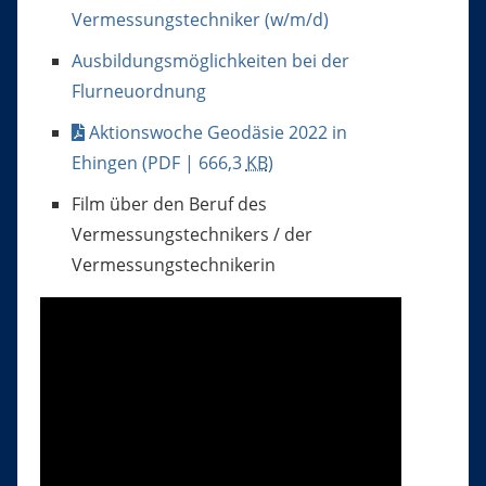
Vermessungstechniker (w/m/d)
Ausbildungsmöglichkeiten bei der
Flurneuordnung
Aktionswoche Geodäsie 2022 in
Ehingen
(PDF | 666,3
KB
)
Film über den Beruf des
Vermessungstechnikers / der
Vermessungstechnikerin