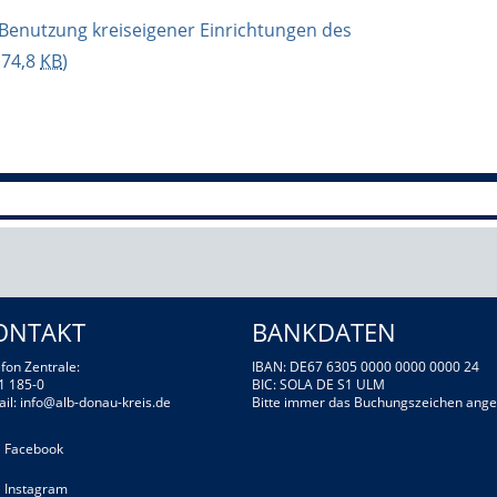
 Benutzung kreiseigener Einrichtungen des
 74,8
KB
)
ONTAKT
BANKDATEN
fon Zentrale:
IBAN: DE67 6305 0000 0000 0000 24
1 185-0
BIC: SOLA DE S1 ULM
ail:
info@alb-donau-kreis.de
Bitte immer das Buchungszeichen ange
Facebook
Instagram