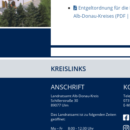
Entgeltordnung für die
Alb-Donau-Kreises
(PDF |
KREISLINKS
ANSCHRIFT
K
Landratsamt Alb-Donau-Kreis
Tele
Schillerstraße 30
073
89077 Ulm
E-M
Das Landratsamt ist zu folgenden Zeiten
geöffnet:
Mo – Fr 8:00 - 12:30 Uhr