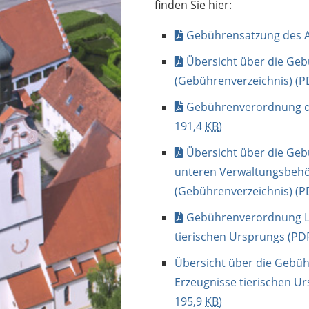
finden Sie hier:
Gebührensatzung des A
Übersicht über die Ge
(Gebührenverzeichnis)
(P
Gebührenverordnung d
191,4
KB
)
Übersicht über die Geb
unteren Verwaltungsbehö
(Gebührenverzeichnis)
(P
Gebührenverordnung L
tierischen Ursprungs
(PDF
Übersicht über die Gebü
Erzeugnisse tierischen U
195,9
KB
)