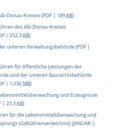
lb-Donau-Kreises
(PDF | 189
KB
)
bühren des Alb-Donau-Kreises
DF | 252,3
KB
)
er unteren Verwaltungsbehörde
(PDF |
ühren für öffentliche Leistungen der
rde und der unteren Baurechtsbehörde
DF | 1,032
MB
)
ebensmittelüberwachung und Erzeugnisse
 | 23,3
KB
)
hren für die Lebensmittelüberwachung und
rsprungs (Gebührenverzeichnis)
(JANUAR |