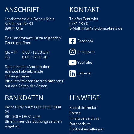
ANSCHRIFT
KONTAKT
Landratsamt Alb-Donau-Kreis
Telefon Zentrale:
Schillerstraße 30
0731 185-0
89077 Ulm
E-Mail:
info@alb-donau-kreis.de
Das Landratsamt ist zu folgenden
Facebook
Zeiten geöffnet:
Instagram
Mo – Fr 8:00 - 12:30 Uhr
Do 8:00 - 17:30 Uhr
YouTube
Die einzelnen Ämter haben
eventuell abweichende
LinkedIn
Öffnungszeiten.
Bitte informieren Sie sich
hier
oder
auf den Seiten der Ämter.
BANKDATEN
HINWEISE
IBAN: DE67 6305 0000 0000 0000
Kontaktformular
24
Presse
BIC: SOLA DE S1 ULM
Inhaltsverzeichnis
Bitte immer das Buchungszeichen
Datenschutz
angeben.
Cookie-Einstellungen