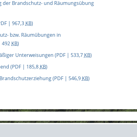
ng der Brandschutz- und Räumungsübung
DF | 967,3
KB
)
hutz- bzw. Räumübungen in
| 492
KB
)
äßiger Unterweisungen
(PDF | 533,7
KB
)
bend
(PDF | 185,8
KB
)
Brandschutzerziehung
(PDF | 546,9
KB
)