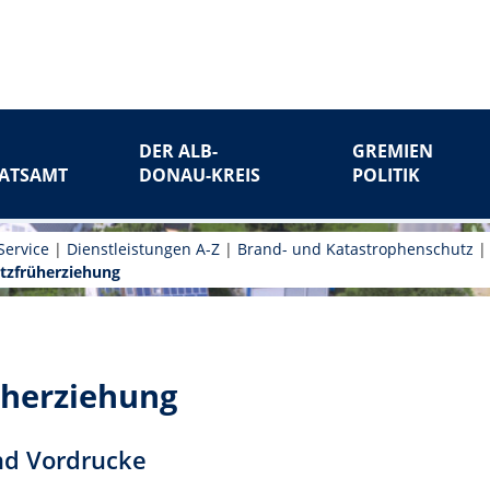
DER ALB-
GREMIEN
ATSAMT
DONAU-KREIS
POLITIK
Service
|
Dienstleistungen A-Z
|
Brand- und Katastrophenschutz
tzfrüherziehung
üherziehung
nd Vordrucke