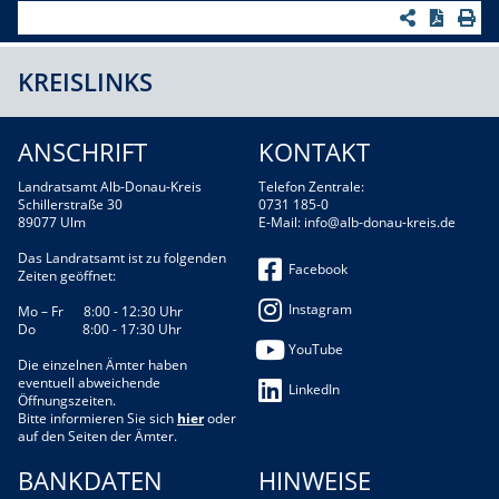
KREISLINKS
ANSCHRIFT
KONTAKT
Landratsamt Alb-Donau-Kreis
Telefon Zentrale:
Schillerstraße 30
0731 185-0
89077 Ulm
E-Mail:
info@alb-donau-kreis.de
Das Landratsamt ist zu folgenden
Facebook
Zeiten geöffnet:
Instagram
Mo – Fr 8:00 - 12:30 Uhr
Do 8:00 - 17:30 Uhr
YouTube
Die einzelnen Ämter haben
eventuell abweichende
LinkedIn
Öffnungszeiten.
Bitte informieren Sie sich
hier
oder
auf den Seiten der Ämter.
BANKDATEN
HINWEISE