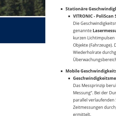
Stationäre Geschwindig
VITRONIC - PoliScan
Die Geschwindigkeits
genannte
Lasermess
kurzen Lichtimpulsen
Objekte (Fahrzeuge).
Wiederholrate durchge
Überwachungsbereich 
Mobile Geschwindigkei
Geschwindigkeitsmes
Das Messprinzip beruh
Messung“. Bei der Du
parallel verlaufenden
Zeitmessungen durchg
ermittelt.