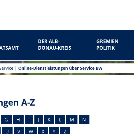
DER ALB-
GREMIEN
ATSAMT
DONAU-KREIS
POLITIK
Service
|
Online-Dienstleistungen über Service BW
ngen A-Z
G
H
I
J
K
L
M
N
U
V
W
X
Y
Z