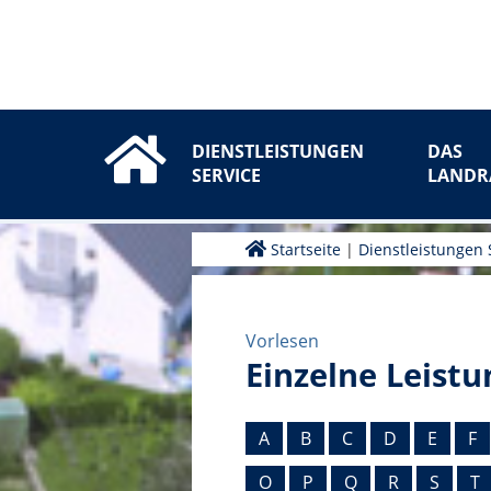
DIENSTLEISTUNGEN
DAS
SERVICE
LANDR
Startseite
|
Dienstleistungen 
Vorlesen
Einzelne Leistu
A
B
C
D
E
F
O
P
Q
R
S
T