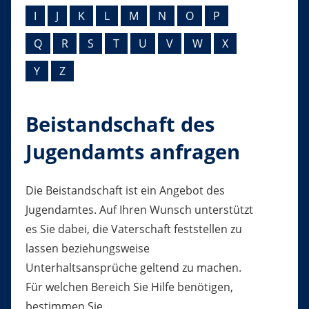
I
J
K
L
M
N
O
P
Q
R
S
T
U
V
W
X
Y
Z
Beistandschaft des
Jugendamts anfragen
Die Beistandschaft ist ein Angebot des
Jugendamtes. Auf Ihren Wunsch unterstützt
es Sie dabei, die Vaterschaft feststellen zu
lassen beziehungsweise
Unterhaltsansprüche geltend zu machen.
Für welchen Bereich Sie Hilfe benötigen,
bestimmen Sie.