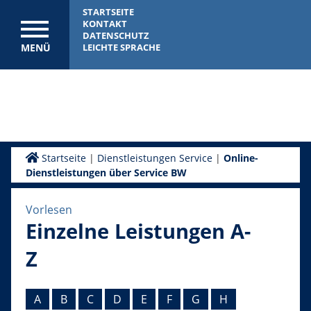
STARTSEITE
KONTAKT
DATENSCHUTZ
MENÜ
LEICHTE SPRACHE
Startseite
|
Dienstleistungen Service
|
Online-
Dienstleistungen über Service BW
Vorlesen
Einzelne Leistungen A-
Z
A
B
C
D
E
F
G
H