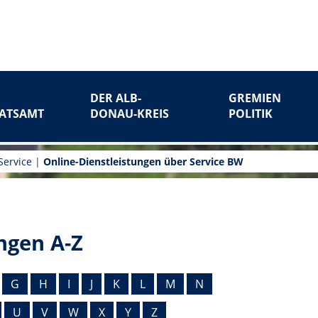
DER ALB-
GREMIEN
ATSAMT
DONAU-KREIS
POLITIK
Service
|
Online-Dienstleistungen über Service BW
ngen A-Z
G
H
I
J
K
L
M
N
U
V
W
X
Y
Z