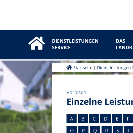
DIENSTLEISTUNGEN
DAS
SERVICE
LANDR
Startseite
|
Dienstleistungen 
Vorlesen
Einzelne Leistu
A
B
C
D
E
F
O
P
Q
R
S
T