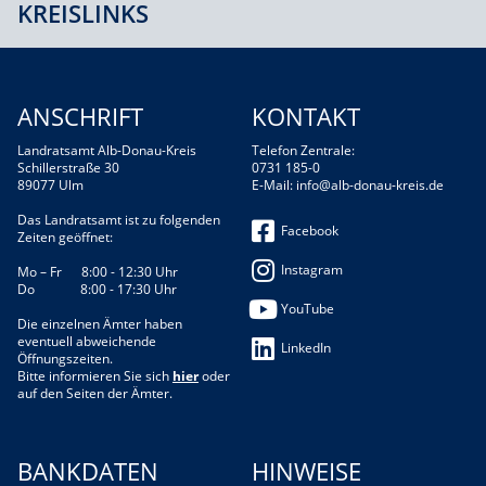
KREISLINKS
ANSCHRIFT
KONTAKT
Landratsamt Alb-Donau-Kreis
Telefon Zentrale:
Schillerstraße 30
0731 185-0
89077 Ulm
E-Mail:
info@alb-donau-kreis.de
Das Landratsamt ist zu folgenden
Facebook
Zeiten geöffnet:
Instagram
Mo – Fr 8:00 - 12:30 Uhr
Do 8:00 - 17:30 Uhr
YouTube
Die einzelnen Ämter haben
eventuell abweichende
LinkedIn
Öffnungszeiten.
Bitte informieren Sie sich
hier
oder
auf den Seiten der Ämter.
BANKDATEN
HINWEISE