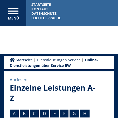
STARTSEITE
KONTAKT
DATENSCHUTZ
MENÜ
LEICHTE SPRACHE
Startseite
|
Dienstleistungen Service
|
Online-
Dienstleistungen über Service BW
Vorlesen
Einzelne Leistungen A-
Z
A
B
C
D
E
F
G
H