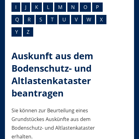
I
J
K
L
M
N
O
P
Q
R
S
T
U
V
W
X
Y
Z
Auskunft aus dem
Bodenschutz- und
Altlastenkataster
beantragen
Sie können zur Beurteilung eines
Grundstückes Auskünfte aus dem
Bodenschutz- und Altlastenkataster
erhalten.