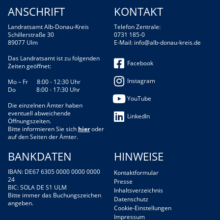
ANSCHRIFT
KONTAKT
Landratsamt Alb-Donau-Kreis
Telefon Zentrale:
Schillerstraße 30
0731 185-0
89077 Ulm
E-Mail:
info@alb-donau-kreis.de
Das Landratsamt ist zu folgenden
Facebook
Zeiten geöffnet:
Instagram
Mo – Fr 8:00 - 12:30 Uhr
Do 8:00 - 17:30 Uhr
YouTube
Die einzelnen Ämter haben
eventuell abweichende
LinkedIn
Öffnungszeiten.
Bitte informieren Sie sich
hier
oder
auf den Seiten der Ämter.
BANKDATEN
HINWEISE
IBAN: DE67 6305 0000 0000 0000
Kontaktformular
24
Presse
BIC: SOLA DE S1 ULM
Inhaltsverzeichnis
Bitte immer das Buchungszeichen
Datenschutz
angeben.
Cookie-Einstellungen
Impressum