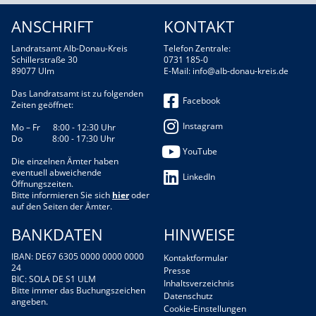
ANSCHRIFT
KONTAKT
Landratsamt Alb-Donau-Kreis
Telefon Zentrale:
Schillerstraße 30
0731 185-0
89077 Ulm
E-Mail:
info@alb-donau-kreis.de
Das Landratsamt ist zu folgenden
Facebook
Zeiten geöffnet:
Instagram
Mo – Fr 8:00 - 12:30 Uhr
Do 8:00 - 17:30 Uhr
YouTube
Die einzelnen Ämter haben
eventuell abweichende
LinkedIn
Öffnungszeiten.
Bitte informieren Sie sich
hier
oder
auf den Seiten der Ämter.
BANKDATEN
HINWEISE
IBAN: DE67 6305 0000 0000 0000
Kontaktformular
24
Presse
BIC: SOLA DE S1 ULM
Inhaltsverzeichnis
Bitte immer das Buchungszeichen
Datenschutz
angeben.
Cookie-Einstellungen