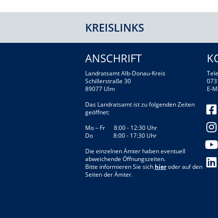
KREISLINKS
ANSCHRIFT
K
Landratsamt Alb-Donau-Kreis
Tele
Schillerstraße 30
073
89077 Ulm
E-M
Das Landratsamt ist zu folgenden Zeiten
geöffnet:
Mo – Fr 8:00 - 12:30 Uhr
Do 8:00 - 17:30 Uhr
Die einzelnen Ämter haben eventuell
abweichende Öffnungszeiten.
Bitte informieren Sie sich
hier
oder auf den
Seiten der Ämter.