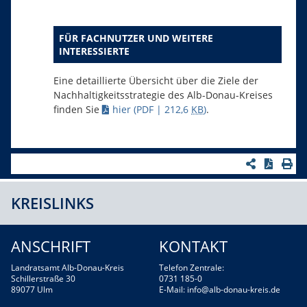
FÜR FACHNUTZER UND WEITERE
INTERESSIERTE
Eine detaillierte Übersicht über die Ziele der
Nachhaltigkeitsstrategie des Alb-Donau-Kreises
finden Sie
hier
(PDF | 212,6
KB
)
.
KREISLINKS
ANSCHRIFT
KONTAKT
Landratsamt Alb-Donau-Kreis
Telefon Zentrale:
Schillerstraße 30
0731 185-0
89077 Ulm
E-Mail:
info@alb-donau-kreis.de