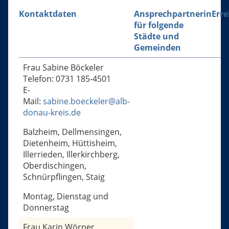
Kontaktdaten
Ansprechpartnerin
Erre
für folgende
Städte und
Gemeinden
Frau Sabine Böckeler
Telefon: 0731 185-4501
E-
Mail:
sabine.boeckeler@alb-
donau-kreis.de
Balzheim, Dellmensingen,
Dietenheim, Hüttisheim,
Illerrieden, Illerkirchberg,
Oberdischingen,
Schnürpflingen, Staig
Montag, Dienstag und
Donnerstag
Frau Karin Wörner