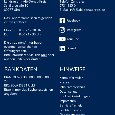
Landratsamt Alb-Donau-Kreis
Telefon Zentrale:
Schillerstraße 30
0731 185-0
89077 Ulm
E-Mail:
info@alb-donau-kreis.de
Das Landratsamt ist zu folgenden
Facebook
Zeiten geöffnet:
Instagram
Mo – Fr 8:00 - 12:30 Uhr
Do 8:00 - 17:30 Uhr
YouTube
Die einzelnen Ämter haben
eventuell abweichende
LinkedIn
Öffnungszeiten.
Bitte informieren Sie sich
hier
oder
auf den Seiten der Ämter.
BANKDATEN
HINWEISE
IBAN: DE67 6305 0000 0000 0000
Kontaktformular
24
Presse
BIC: SOLA DE S1 ULM
Inhaltsverzeichnis
Bitte immer das Buchungszeichen
Datenschutz
angeben.
Cookie-Einstellungen
Impressum
Barrierefreiheit
Leichte Sprache
Gebärdensprache