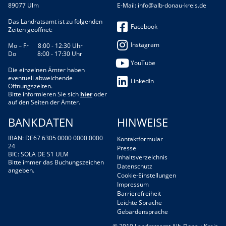
89077 Ulm
E-Mail:
info@alb-donau-kreis.de
Das Landratsamt ist zu folgenden
Facebook
Zeiten geöffnet:
Instagram
Mo – Fr 8:00 - 12:30 Uhr
Do 8:00 - 17:30 Uhr
YouTube
Die einzelnen Ämter haben
eventuell abweichende
LinkedIn
Öffnungszeiten.
Bitte informieren Sie sich
hier
oder
auf den Seiten der Ämter.
BANKDATEN
HINWEISE
IBAN: DE67 6305 0000 0000 0000
Kontaktformular
24
Presse
BIC: SOLA DE S1 ULM
Inhaltsverzeichnis
Bitte immer das Buchungszeichen
Datenschutz
angeben.
Cookie-Einstellungen
Impressum
Barrierefreiheit
Leichte Sprache
Gebärdensprache