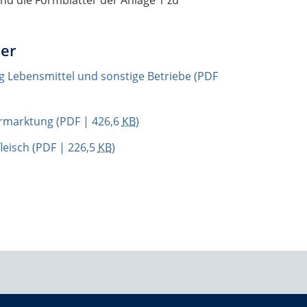
sind die Formblätter der Anlage 1 zu
er
g Lebensmittel und sonstige Betriebe
(PDF
ermarktung
(PDF | 426,6
KB
)
leisch
(PDF | 226,5
KB
)