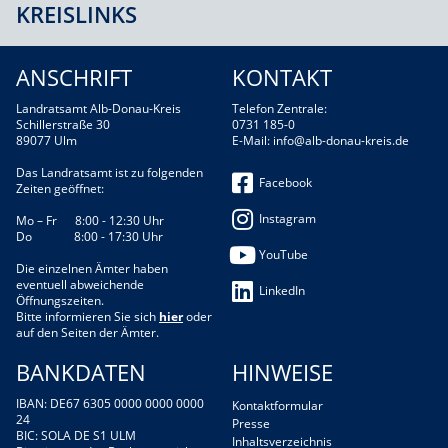
KREISLINKS
ANSCHRIFT
KONTAKT
Landratsamt Alb-Donau-Kreis
Telefon Zentrale:
Schillerstraße 30
0731 185-0
89077 Ulm
E-Mail:
info@alb-donau-kreis.de
Das Landratsamt ist zu folgenden
Facebook
Zeiten geöffnet:
Instagram
Mo – Fr 8:00 - 12:30 Uhr
Do 8:00 - 17:30 Uhr
YouTube
Die einzelnen Ämter haben
eventuell abweichende
LinkedIn
Öffnungszeiten.
Bitte informieren Sie sich
hier
oder
auf den Seiten der Ämter.
BANKDATEN
HINWEISE
IBAN: DE67 6305 0000 0000 0000
Kontaktformular
24
Presse
BIC: SOLA DE S1 ULM
Inhaltsverzeichnis