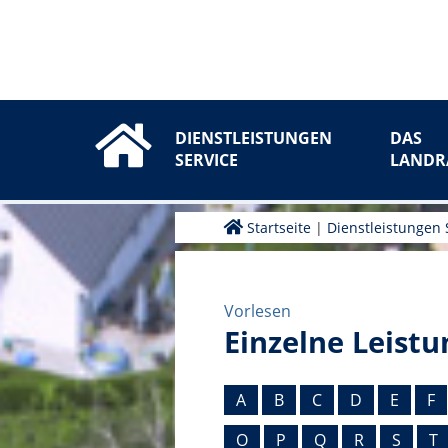
DIENSTLEISTUNGEN
DAS
SERVICE
LANDR
Startseite
|
Dienstleistungen 
Vorlesen
Einzelne Leistu
A
B
C
D
E
F
O
P
Q
R
S
T