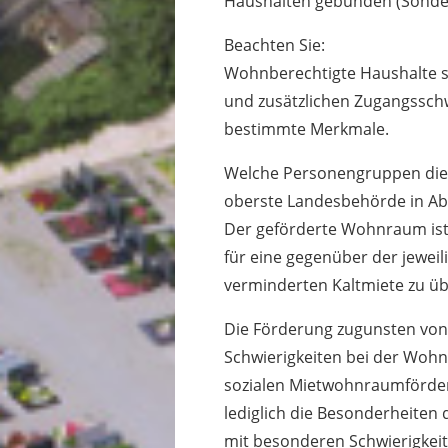
Haushalten gebunden (Sonde
Beachten Sie:
Wohnberechtigte Haushalte 
und zusätzlichen Zugangssc
bestimmte Merkmale.
Welche Personengruppen dies
oberste Landesbehörde in Ab
Der geförderte Wohnraum is
für eine gegenüber der jeweil
verminderten Kaltmiete zu üb
Die Förderung zugunsten vo
Schwierigkeiten bei der Woh
sozialen Mietwohnraumförder
lediglich die Besonderheiten
mit besonderen Schwierigke