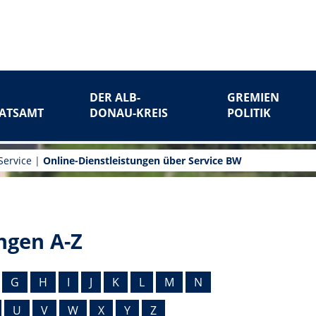
DER ALB-
GREMIEN
ATSAMT
DONAU-KREIS
POLITIK
Service
|
Online-Dienstleistungen über Service BW
ngen A-Z
G
H
I
J
K
L
M
N
U
V
W
X
Y
Z