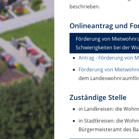
beschrieben.
Onlineantrag und Fo
Förderung von Mietwohnra
Schwierigkeiten bei der 
Antrag - Förderung von 
Förderung von Mietwohnr
dem Landeswohnraumfö
Zuständige Stelle
in Landkreisen: die Woh
in Stadtkreisen: die Woh
Bürgermeisteramt des Ba