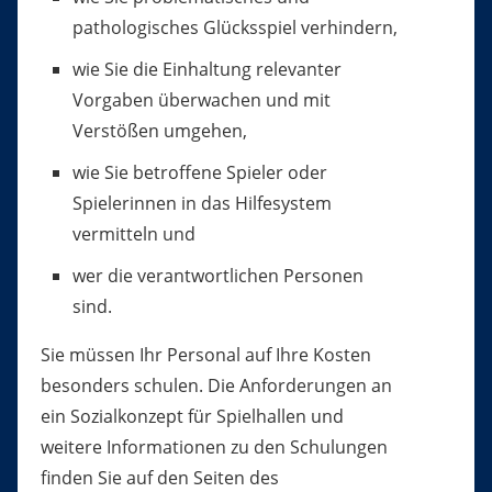
pathologisches Glücksspiel verhindern,
wie Sie die Einhaltung relevanter
Vorgaben überwachen und mit
Verstößen umgehen,
wie Sie betroffene Spieler oder
Spielerinnen in das Hilfesystem
vermitteln und
wer die verantwortlichen Personen
sind.
Sie müssen Ihr Personal auf Ihre Kosten
besonders schulen. Die Anforderungen an
ein Sozialkonzept für Spielhallen und
weitere Informationen zu den Schulungen
finden Sie auf den Seiten des