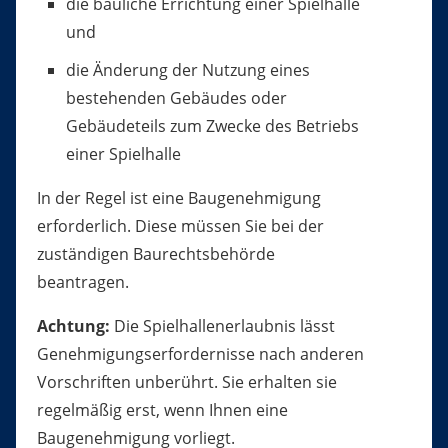
die bauliche Errichtung einer Spielhalle
und
die Änderung der Nutzung eines
bestehenden Gebäudes oder
Gebäudeteils zum Zwecke des Betriebs
einer Spielhalle
In der Regel ist eine Baugenehmigung
erforderlich. Diese müssen Sie bei der
zuständigen Baurechtsbehörde
beantragen.
Achtung:
Die Spielhallenerlaubnis lässt
Genehmigungserfordernisse nach anderen
Vorschriften unberührt. Sie erhalten sie
regelmäßig erst, wenn Ihnen eine
Baugenehmigung vorliegt.