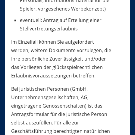
Personals, Informationsmaterial für die
Spieler, vorgesehenes Werbekonzept)
eventuell: Antrag auf Erteilung einer
Stellvertretungserlaubnis
Im Einzelfall können Sie aufgefordert
werden, weitere Dokumente vorzulegen, die
Ihre persönliche Zuverlässigkeit und/oder
das Vorliegen der glücksspielrechtlichen
Erlaubnisvoraussetzungen betreffen.
Bei juristischen Personen (GmbH,
Unternehmensgesellschaften, AG,
eingetragene Genossenschaften) ist das
Antragsformular für die juristische Person
selbst auszufüllen. Für alle zur
Geschäftsführung berechtigten natürlichen