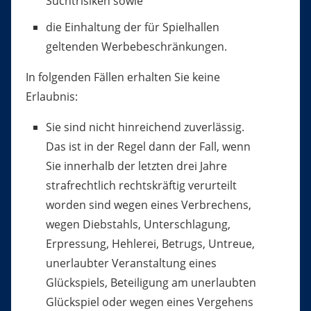
Suchtrisiken sowie
die Einhaltung der für Spielhallen
geltenden Werbebeschränkungen.
In folgenden Fällen erhalten Sie keine
Erlaubnis:
Sie sind nicht hinreichend zuverlässig.
Das ist in der Regel dann der Fall, wenn
Sie innerhalb der letzten drei Jahre
strafrechtlich rechtskräftig verurteilt
worden sind wegen eines Verbrechens,
wegen Diebstahls, Unterschlagung,
Erpressung, Hehlerei, Betrugs, Untreue,
unerlaubter Veranstaltung eines
Glückspiels, Beteiligung am unerlaubten
Glückspiel oder wegen eines Vergehens