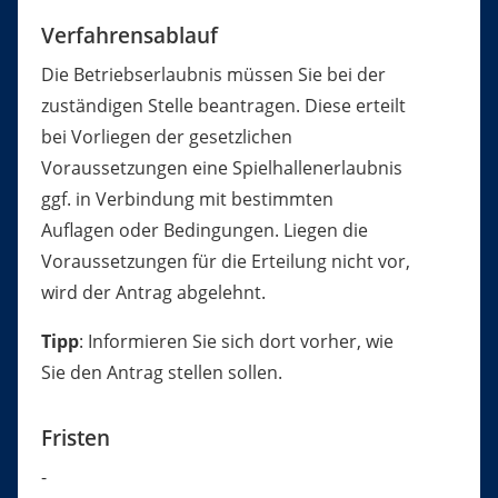
Verfahrensablauf
Die Betriebserlaubnis müssen Sie bei der
zuständigen Stelle beantragen. Diese erteilt
bei Vorliegen der gesetzlichen
Voraussetzungen eine Spielhallenerlaubnis
ggf. in Verbindung mit bestimmten
Auflagen oder Bedingungen. Liegen die
Voraussetzungen für die Erteilung nicht vor,
wird der Antrag abgelehnt.
Tipp
: Informieren Sie sich dort vorher, wie
Sie den Antrag stellen sollen.
Fristen
-