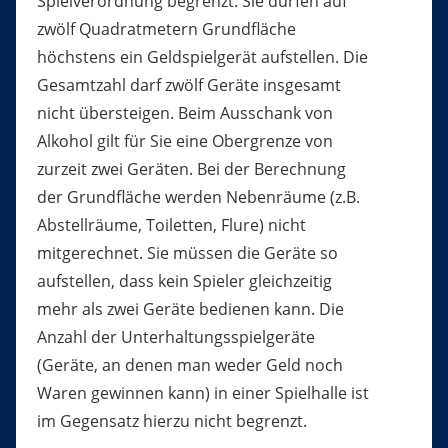
Spielverordnung begrenzt. Sie dürfen auf
zwölf Quadratmetern Grundfläche
höchstens ein Geldspielgerät aufstellen. Die
Gesamtzahl darf zwölf Geräte insgesamt
nicht übersteigen. Beim Ausschank von
Alkohol gilt für Sie eine Obergrenze von
zurzeit zwei Geräten. Bei der Berechnung
der Grundfläche werden Nebenräume (z.B.
Abstellräume, Toiletten, Flure) nicht
mitgerechnet. Sie müssen die Geräte so
aufstellen, dass kein Spieler gleichzeitig
mehr als zwei Geräte bedienen kann. Die
Anzahl der Unterhaltungsspielgeräte
(Geräte, an denen man weder Geld noch
Waren gewinnen kann) in einer Spielhalle ist
im Gegensatz hierzu nicht begrenzt.