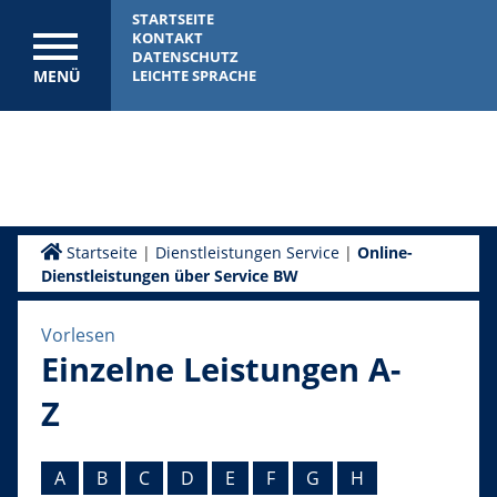
STARTSEITE
KONTAKT
DATENSCHUTZ
MENÜ
LEICHTE SPRACHE
Startseite
|
Dienstleistungen Service
|
Online-
Dienstleistungen über Service BW
Vorlesen
Einzelne Leistungen A-
Z
A
B
C
D
E
F
G
H