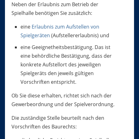
Neben der Erlaubnis zum Betrieb der
Spielhalle benötigen Sie zusätzlich:
eine
Erlaubnis zum Aufstellen von
Spielgeräten
(Aufstellererlaubnis) und
eine Geeignetheitsbestätigung. Das ist
eine behördliche Bestätigung, dass der
konkrete Aufstellort des jeweiligen
Spielgeräts den jeweils gültigen
Vorschriften entspricht.
Ob Sie diese erhalten, richtet sich nach der
Gewerbeordnung und der Spielverordnung.
Die zuständige Stelle beurteilt nach den
Vorschriften des Baurechts: