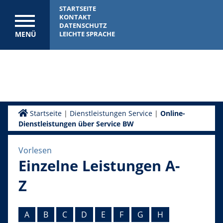
STARTSEITE
KONTAKT
DATENSCHUTZ
MENÜ
LEICHTE SPRACHE
Startseite
|
Dienstleistungen Service
|
Online-
Dienstleistungen über Service BW
Vorlesen
Einzelne Leistungen A-
Z
A
B
C
D
E
F
G
H