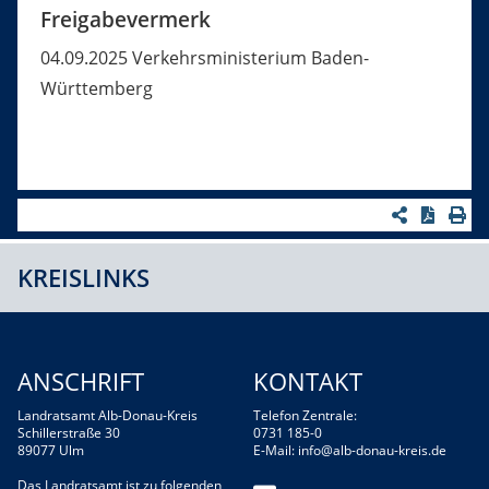
Freigabevermerk
04.09.2025 Verkehrsministerium Baden-
Württemberg
KREISLINKS
ANSCHRIFT
KONTAKT
Landratsamt Alb-Donau-Kreis
Telefon Zentrale:
Schillerstraße 30
0731 185-0
89077 Ulm
E-Mail:
info@alb-donau-kreis.de
Das Landratsamt ist zu folgenden