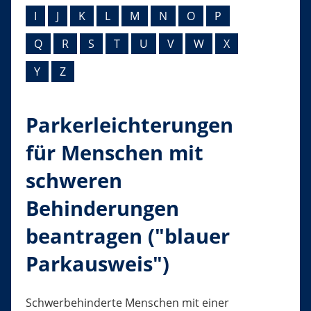
I
J
K
L
M
N
O
P
Q
R
S
T
U
V
W
X
Y
Z
Parkerleichterungen
für Menschen mit
schweren
Behinderungen
beantragen ("blauer
Parkausweis")
Schwerbehinderte Menschen mit einer