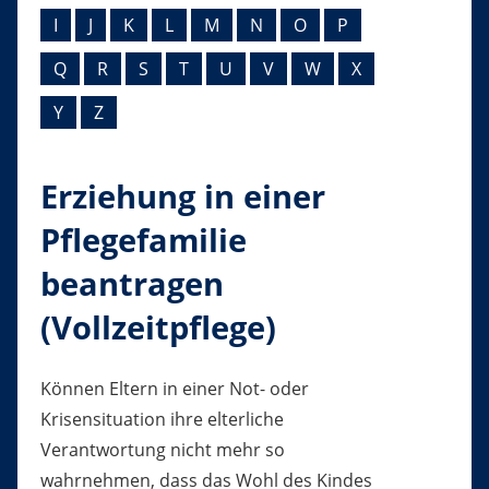
I
J
K
L
M
N
O
P
Q
R
S
T
U
V
W
X
Y
Z
Erziehung in einer
Pflegefamilie
beantragen
(Vollzeitpflege)
Können Eltern in einer Not- oder
Krisensituation ihre elterliche
Verantwortung nicht mehr so
wahrnehmen, dass das Wohl des Kindes