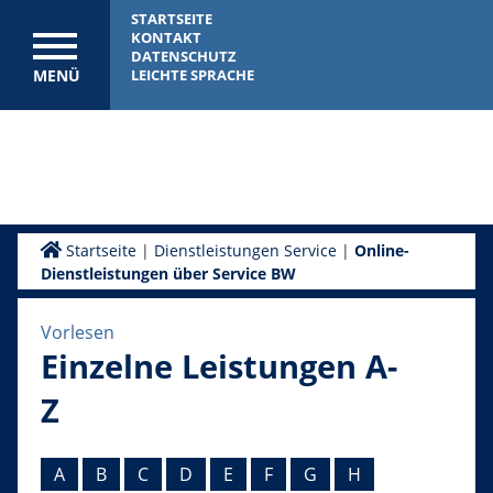
STARTSEITE
KONTAKT
DATENSCHUTZ
MENÜ
LEICHTE SPRACHE
Startseite
|
Dienstleistungen Service
|
Online-
Dienstleistungen über Service BW
Vorlesen
Einzelne Leistungen A-
Z
A
B
C
D
E
F
G
H