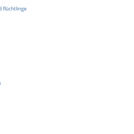
d flüchtlinge
s