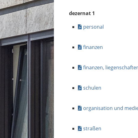
dezernat 1
personal
finanzen
finanzen, liegenschafte
schulen
organisation und medi
straßen