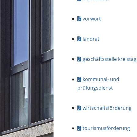
vorwort
landrat
geschäftsstelle kreistag
kommunal- und
prüfungsdienst
wirtschaftsförderung
tourismusförderung