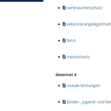
verbraucherschutz
veterinärangelegenhei
forst
naturschutz
dezernat 4
soziale leistungen
kinder-, jugend- und fam