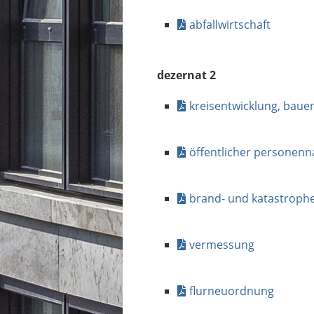
abfallwirtschaft
dezernat 2
kreisentwicklung, baue
öffentlicher personen
brand- und katastroph
vermessung
flurneuordnung