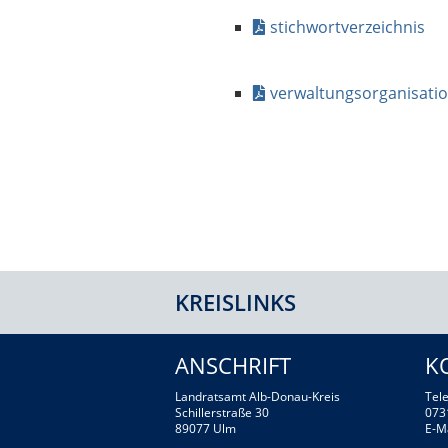
stichwortverzeichnis
verwaltungsorganisati
KREISLINKS
ANSCHRIFT
K
Landratsamt Alb-Donau-Kreis
Tele
Schillerstraße 30
073
89077 Ulm
E-M