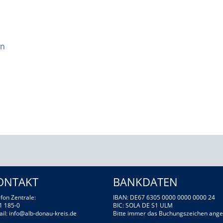
on
ONTAKT
BANKDATEN
fon Zentrale:
IBAN: DE67 6305 0000 0000 0000 24
1 185-0
BIC: SOLA DE S1 ULM
ail:
info@alb-donau-kreis.de
Bitte immer das Buchungszeichen ange