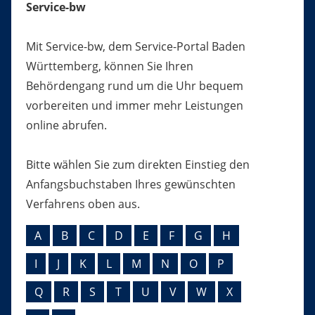
Service-bw
Mit Service-bw, dem Service-Portal Baden
Württemberg, können Sie Ihren
Behördengang rund um die Uhr bequem
vorbereiten und immer mehr Leistungen
online abrufen.
Bitte wählen Sie zum direkten Einstieg den
Anfangsbuchstaben Ihres gewünschten
Verfahrens oben aus.
A
B
C
D
E
F
G
H
I
J
K
L
M
N
O
P
Q
R
S
T
U
V
W
X