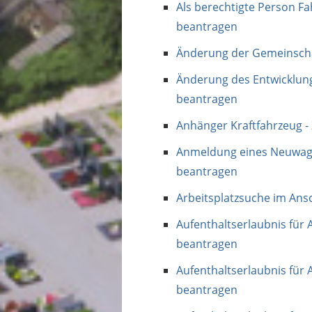
Als berechtigte Person Fa
beantragen
Änderung der Gemeinscha
Änderung des Entwicklun
beantragen
Anhänger Kraftfahrzeug -
Anmeldung eines Neuwage
beantragen
Arbeitsplatzsuche im Ans
Aufenthaltserlaubnis für 
beantragen
Aufenthaltserlaubnis für 
beantragen