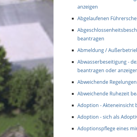
anzeigen
Abgelaufenen Führerschei
Abgeschlossenheitsbesche
beantragen
Abmeldung / Außerbetrieb
Abwasserbeseitigung - de
beantragen oder anzeige
Abweichende Regelungen 
Abweichende Ruhezeit be
Adoption - Akteneinsicht
Adoption - sich als Adopt
Adoptionspflege eines m