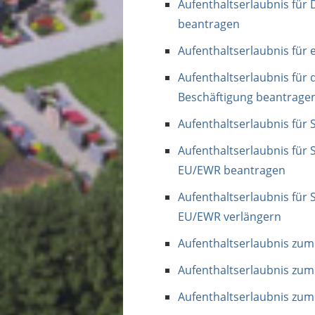
Aufenthaltserlaubnis für 
beantragen
Aufenthaltserlaubnis für
Aufenthaltserlaubnis für 
Beschäftigung beantrage
Aufenthaltserlaubnis für
Aufenthaltserlaubnis für
EU/EWR beantragen
Aufenthaltserlaubnis für
EU/EWR verlängern
Aufenthaltserlaubnis zu
Aufenthaltserlaubnis zum
Aufenthaltserlaubnis zu