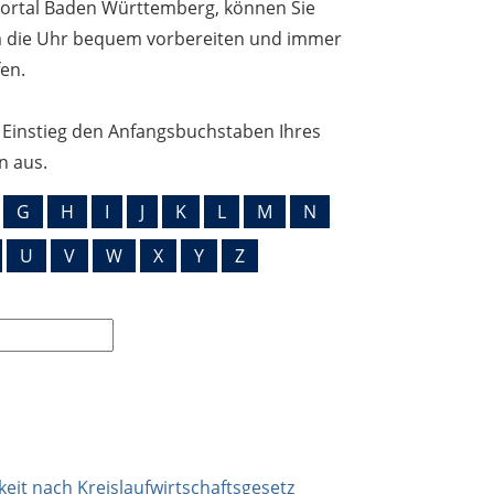
Portal Baden Württemberg, können Sie
 die Uhr bequem vorbereiten und immer
en.
n Einstieg den Anfangsbuchstaben Ihres
n aus.
G
H
I
J
K
L
M
N
U
V
W
X
Y
Z
gkeit nach Kreislaufwirtschaftsgesetz