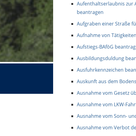
Aufenthaltserlaubnis zur 
beantragen
Aufgraben einer Straße f
Aufnahme von Tätigkeiten
Aufstiegs-BAföG beantra
Ausbildungsduldung bea
Ausfuhrkennzeichen bea
Auskunft aus dem Bodensc
Ausnahme vom Gesetz übe
Ausnahme vom LKW-Fahrve
Ausnahme vom Sonn- und 
Ausnahme vom Verbot der