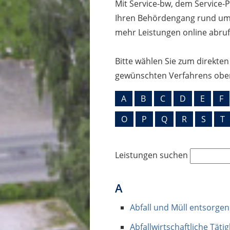
Mit Service-bw, dem Service-
Ihren Behördengang rund um
mehr Leistungen online abruf
Bitte wählen Sie zum direkte
gewünschten Verfahrens obe
A
B
C
D
E
F
O
P
Q
R
S
T
Leistungen suchen
A
Abfall und Müll entsorgen
Abfallwirtschaftliche Täti