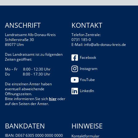
ANSCHRIFT
KONTAKT
Landratsamt Alb-Donau-Kreis
Telefon Zentrale:
Schillerstraße 30
0731 185-0
89077 Ulm
E-Mail:
info@alb-donau-kreis.de
Das Landratsamt ist zu folgenden
Facebook
Zeiten geöffnet:
Instagram
Mo – Fr 8:00 - 12:30 Uhr
Do 8:00 - 17:30 Uhr
YouTube
Die einzelnen Ämter haben
eventuell abweichende
LinkedIn
Öffnungszeiten.
Bitte informieren Sie sich
hier
oder
auf den Seiten der Ämter.
BANKDATEN
HINWEISE
IBAN: DE67 6305 0000 0000 0000
Kontaktformular