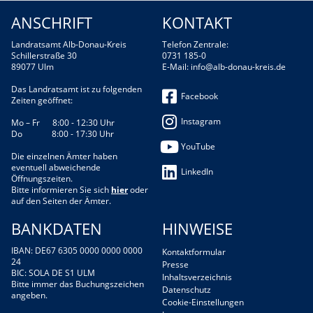
ANSCHRIFT
KONTAKT
Landratsamt Alb-Donau-Kreis
Telefon Zentrale:
Schillerstraße 30
0731 185-0
89077 Ulm
E-Mail:
info@alb-donau-kreis.de
Das Landratsamt ist zu folgenden
Facebook
Zeiten geöffnet:
Instagram
Mo – Fr 8:00 - 12:30 Uhr
Do 8:00 - 17:30 Uhr
YouTube
Die einzelnen Ämter haben
eventuell abweichende
LinkedIn
Öffnungszeiten.
Bitte informieren Sie sich
hier
oder
auf den Seiten der Ämter.
BANKDATEN
HINWEISE
IBAN: DE67 6305 0000 0000 0000
Kontaktformular
24
Presse
BIC: SOLA DE S1 ULM
Inhaltsverzeichnis
Bitte immer das Buchungszeichen
Datenschutz
angeben.
Cookie-Einstellungen