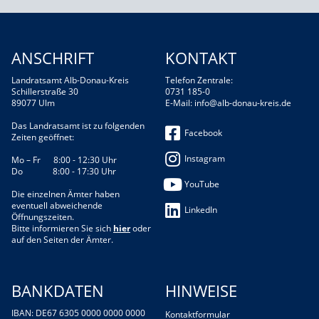
ANSCHRIFT
KONTAKT
Landratsamt Alb-Donau-Kreis
Telefon Zentrale:
Schillerstraße 30
0731 185-0
89077 Ulm
E-Mail:
info@alb-donau-kreis.de
Das Landratsamt ist zu folgenden
Facebook
Zeiten geöffnet:
Instagram
Mo – Fr 8:00 - 12:30 Uhr
Do 8:00 - 17:30 Uhr
YouTube
Die einzelnen Ämter haben
eventuell abweichende
LinkedIn
Öffnungszeiten.
Bitte informieren Sie sich
hier
oder
auf den Seiten der Ämter.
BANKDATEN
HINWEISE
IBAN: DE67 6305 0000 0000 0000
Kontaktformular