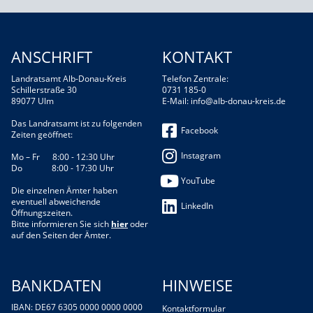
ANSCHRIFT
KONTAKT
Landratsamt Alb-Donau-Kreis
Telefon Zentrale:
Schillerstraße 30
0731 185-0
89077 Ulm
E-Mail:
info@alb-donau-kreis.de
Das Landratsamt ist zu folgenden
Facebook
Zeiten geöffnet:
Instagram
Mo – Fr 8:00 - 12:30 Uhr
Do 8:00 - 17:30 Uhr
YouTube
Die einzelnen Ämter haben
eventuell abweichende
LinkedIn
Öffnungszeiten.
Bitte informieren Sie sich
hier
oder
auf den Seiten der Ämter.
BANKDATEN
HINWEISE
IBAN: DE67 6305 0000 0000 0000
Kontaktformular