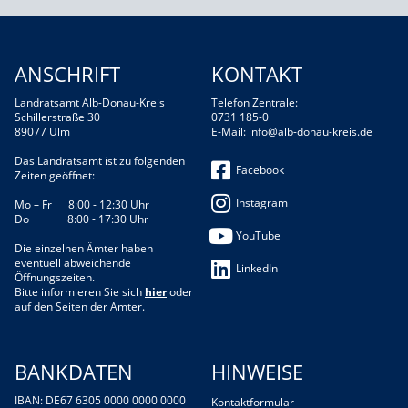
ANSCHRIFT
KONTAKT
Landratsamt Alb-Donau-Kreis
Telefon Zentrale:
Schillerstraße 30
0731 185-0
89077 Ulm
E-Mail:
info@alb-donau-kreis.de
Das Landratsamt ist zu folgenden
Facebook
Zeiten geöffnet:
Instagram
Mo – Fr 8:00 - 12:30 Uhr
Do 8:00 - 17:30 Uhr
YouTube
Die einzelnen Ämter haben
eventuell abweichende
LinkedIn
Öffnungszeiten.
Bitte informieren Sie sich
hier
oder
auf den Seiten der Ämter.
BANKDATEN
HINWEISE
IBAN: DE67 6305 0000 0000 0000
Kontaktformular