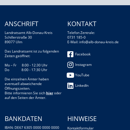
ANSCHRIFT
KONTAKT
Landratsamt Alb-Donau-Kreis
Telefon Zentrale:
Schillerstraße 30
0731 185-0
89077 Ulm
E-Mail:
info@alb-donau-kreis.de
Das Landratsamt ist zu folgenden
Facebook
Zeiten geöffnet:
Instagram
Mo – Fr 8:00 - 12:30 Uhr
Do 8:00 - 17:30 Uhr
YouTube
Die einzelnen Ämter haben
eventuell abweichende
LinkedIn
Öffnungszeiten.
Bitte informieren Sie sich
hier
oder
auf den Seiten der Ämter.
BANKDATEN
HINWEISE
IBAN: DE67 6305 0000 0000 0000
Kontaktformular