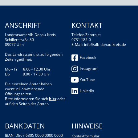
ANSCHRIFT
KONTAKT
Landratsamt Alb-Donau-Kreis
Telefon Zentrale:
Schillerstraße 30
0731 185-0
89077 Ulm
E-Mail:
info@alb-donau-kreis.de
Das Landratsamt ist zu folgenden
Facebook
Zeiten geöffnet:
Instagram
Mo – Fr 8:00 - 12:30 Uhr
Do 8:00 - 17:30 Uhr
YouTube
Die einzelnen Ämter haben
eventuell abweichende
LinkedIn
Öffnungszeiten.
Bitte informieren Sie sich
hier
oder
auf den Seiten der Ämter.
BANKDATEN
HINWEISE
IBAN: DE67 6305 0000 0000 0000
Kontaktformular