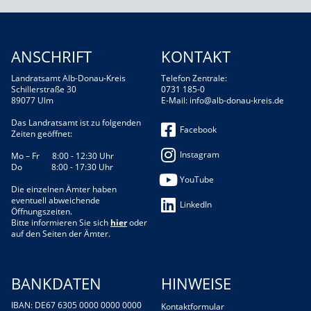
ANSCHRIFT
KONTAKT
Landratsamt Alb-Donau-Kreis
Telefon Zentrale:
Schillerstraße 30
0731 185-0
89077 Ulm
E-Mail:
info@alb-donau-kreis.de
Das Landratsamt ist zu folgenden
Facebook
Zeiten geöffnet:
Instagram
Mo – Fr 8:00 - 12:30 Uhr
Do 8:00 - 17:30 Uhr
YouTube
Die einzelnen Ämter haben
eventuell abweichende
LinkedIn
Öffnungszeiten.
Bitte informieren Sie sich
hier
oder
auf den Seiten der Ämter.
BANKDATEN
HINWEISE
IBAN: DE67 6305 0000 0000 0000
Kontaktformular