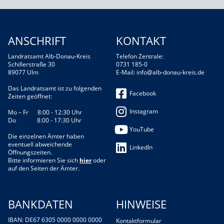
ANSCHRIFT
KONTAKT
Landratsamt Alb-Donau-Kreis
Telefon Zentrale:
Schillerstraße 30
0731 185-0
89077 Ulm
E-Mail:
info@alb-donau-kreis.de
Das Landratsamt ist zu folgenden
Facebook
Zeiten geöffnet:
Instagram
Mo – Fr 8:00 - 12:30 Uhr
Do 8:00 - 17:30 Uhr
YouTube
Die einzelnen Ämter haben
eventuell abweichende
LinkedIn
Öffnungszeiten.
Bitte informieren Sie sich
hier
oder
auf den Seiten der Ämter.
BANKDATEN
HINWEISE
IBAN: DE67 6305 0000 0000 0000
Kontaktformular