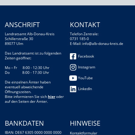
ANSCHRIFT
KONTAKT
Landratsamt Alb-Donau-Kreis
Telefon Zentrale:
Schillerstraße 30
0731 185-0
89077 Ulm
E-Mail:
info@alb-donau-kreis.de
Das Landratsamt ist zu folgenden
Facebook
Zeiten geöffnet:
Instagram
Mo – Fr 8:00 - 12:30 Uhr
Do 8:00 - 17:30 Uhr
YouTube
Die einzelnen Ämter haben
eventuell abweichende
LinkedIn
Öffnungszeiten.
Bitte informieren Sie sich
hier
oder
auf den Seiten der Ämter.
BANKDATEN
HINWEISE
IBAN: DE67 6305 0000 0000 0000
Kontaktformular