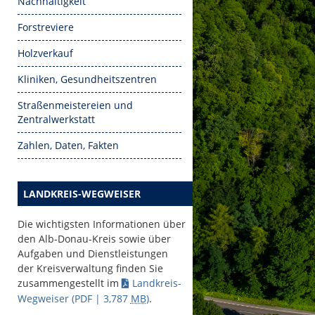
Nachhaltigkeit
Forstreviere
Holzverkauf
Kliniken, Gesundheitszentren
Straßenmeistereien und
Zentralwerkstatt
Zahlen, Daten, Fakten
LANDKREIS-WEGWEISER
Die wichtigsten Informationen über
den Alb-Donau-Kreis sowie über
Aufgaben und Dienstleistungen
der Kreisverwaltung finden Sie
zusammengestellt im
Landkreis-
Wegweiser
(PDF | 3,787
MB
)
.