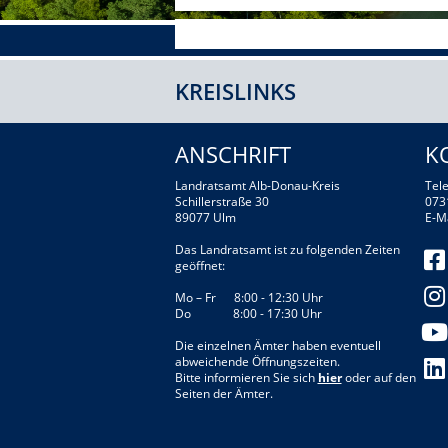
KREISLINKS
ANSCHRIFT
K
Landratsamt Alb-Donau-Kreis
Tele
Schillerstraße 30
073
89077 Ulm
E-M
Das Landratsamt ist zu folgenden Zeiten
geöffnet:
Mo – Fr 8:00 - 12:30 Uhr
Do 8:00 - 17:30 Uhr
Die einzelnen Ämter haben eventuell
abweichende Öffnungszeiten.
Bitte informieren Sie sich
hier
oder auf den
Seiten der Ämter.