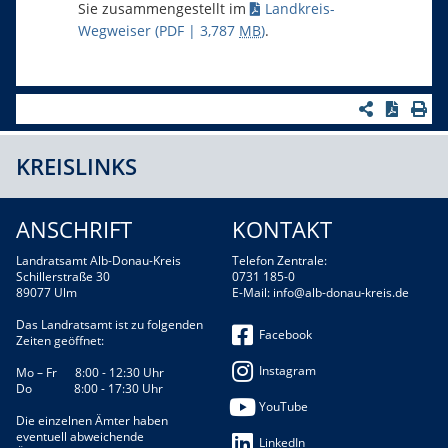
Sie zusammengestellt im
Landkreis-
Wegweiser
(PDF | 3,787
MB
)
.
KREISLINKS
ANSCHRIFT
KONTAKT
Landratsamt Alb-Donau-Kreis
Telefon Zentrale:
Schillerstraße 30
0731 185-0
89077 Ulm
E-Mail:
info@alb-donau-kreis.de
Das Landratsamt ist zu folgenden
Facebook
Zeiten geöffnet:
Instagram
Mo – Fr 8:00 - 12:30 Uhr
Do 8:00 - 17:30 Uhr
YouTube
Die einzelnen Ämter haben
eventuell abweichende
LinkedIn