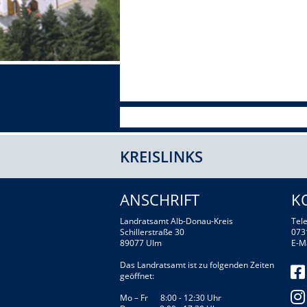
KREISLINKS
ANSCHRIFT
K
Landratsamt Alb-Donau-Kreis
Tele
Schillerstraße 30
073
89077 Ulm
E-M
Das Landratsamt ist zu folgenden Zeiten
geöffnet:
Mo – Fr 8:00 - 12:30 Uhr