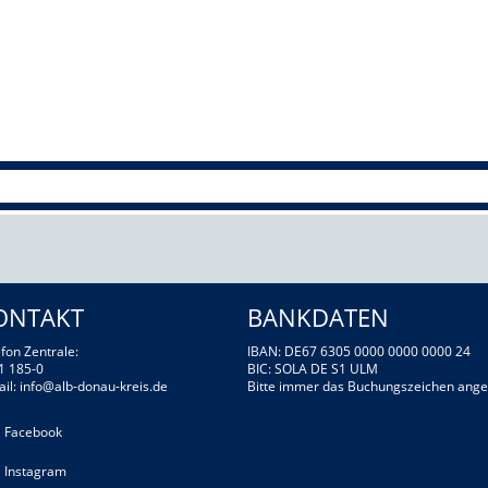
ONTAKT
BANKDATEN
fon Zentrale:
IBAN: DE67 6305 0000 0000 0000 24
1 185-0
BIC: SOLA DE S1 ULM
ail:
info@alb-donau-kreis.de
Bitte immer das Buchungszeichen ange
Facebook
Instagram