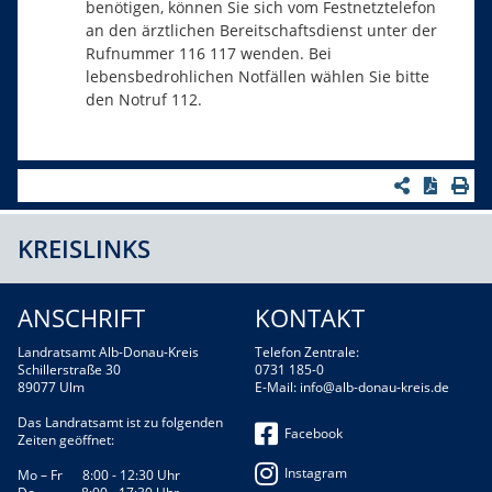
benötigen, können Sie sich vom Festnetztelefon
an den ärztlichen Bereitschaftsdienst unter der
Rufnummer 116 117 wenden. Bei
lebensbedrohlichen Notfällen wählen Sie bitte
den Notruf 112.
KREISLINKS
ANSCHRIFT
KONTAKT
Landratsamt Alb-Donau-Kreis
Telefon Zentrale:
Schillerstraße 30
0731 185-0
89077 Ulm
E-Mail:
info@alb-donau-kreis.de
Das Landratsamt ist zu folgenden
Facebook
Zeiten geöffnet:
Instagram
Mo – Fr 8:00 - 12:30 Uhr